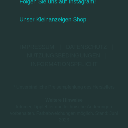
Folgen Sie uns auf Instagram!
Unser Kleinanzeigen Shop
IMPRESSUM
|
DATENSCHUTZ
|
NUTZUNGSBEDINGUNGEN
|
INFORMATIONSPFLICHT
* Unverbindliche Preisempfehlung des Herstellers
Weitere Hinweise
Irrtümer, Tippfehler und technische Änderungen
vorbehalten. Farbabweichungen möglich. Stand: Juni
2023