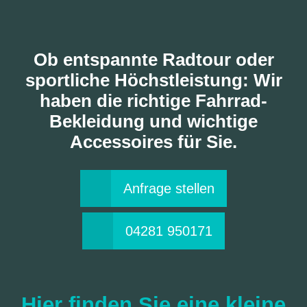
Ob entspannte Radtour oder
BIKEWEAR
sportliche Höchstleistung: Wir
haben die richtige Fahrrad-
Bekleidung und wichtige
Accessoires für Sie.
Anfrage stellen
04281 950171
Hier finden Sie eine kleine