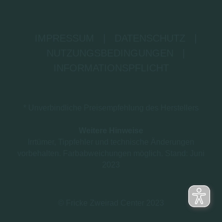
IMPRESSUM
|
DATENSCHUTZ
|
NUTZUNGSBEDINGUNGEN
|
INFORMATIONSPFLICHT
* Unverbindliche Preisempfehlung des Herstellers
Weitere Hinweise
Irrtümer, Tippfehler und technische Änderungen
vorbehalten. Farbabweichungen möglich. Stand: Juni
2023
© Fricke Zweirad Center 2023