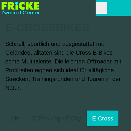
E-CROSSBIKES
Schnell, sportlich und ausgestattet mit
Geländequalitäten sind die Cross E-Bikes
echte Multitalente. Die leichten Offroader mit
Profilreifen eignen sich ideal für alltägliche
Strecken, Trainingsrunden und Touren in der
Natur.
Alle
E-Trekking / E-City
E-Cross