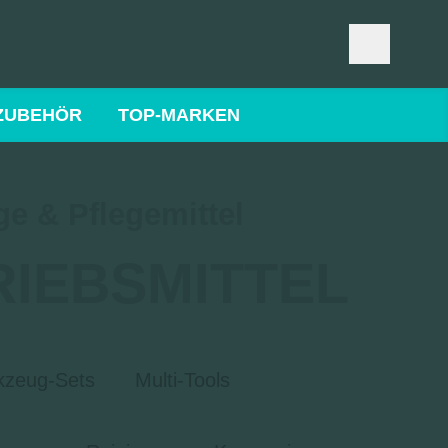
ZUBEHÖR
TOP-MARKEN
e & Pflegemittel
RIEBSMITTEL
kzeug-Sets
Multi-Tools