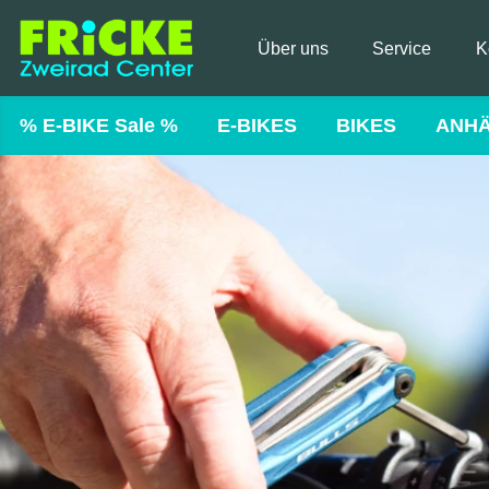
Über uns
Service
K
% E-BIKE Sale %
E-BIKES
BIKES
ANH