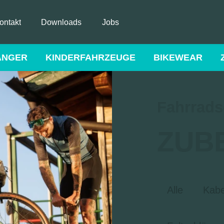
ontakt
Downloads
Jobs
ÄNGER
KINDERFAHRZEUGE
BIKEWEAR
Fahrrads
ZUB
Alle
Kabe