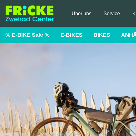
Über uns
Service
K
% E-BIKE Sale %
E-BIKES
BIKES
ANH