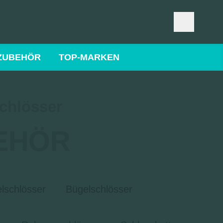
ZUBEHÖR
TOP-MARKEN
chlösser
EHÖR
lschlösser
Bügelschlösser