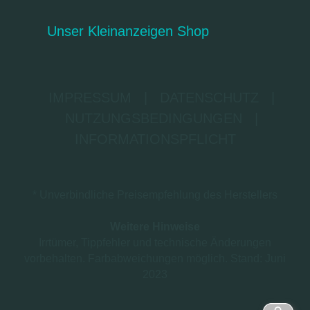
Unser Kleinanzeigen Shop
IMPRESSUM
|
DATENSCHUTZ
|
NUTZUNGSBEDINGUNGEN
|
INFORMATIONSPFLICHT
* Unverbindliche Preisempfehlung des Herstellers
Weitere Hinweise
Irrtümer, Tippfehler und technische Änderungen
vorbehalten. Farbabweichungen möglich. Stand: Juni
2023