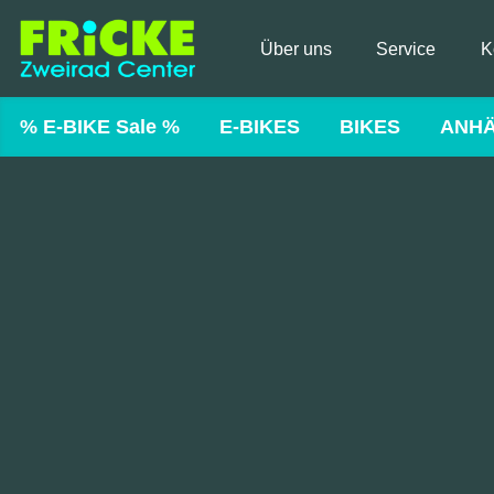
Über uns
Service
K
% E-BIKE Sale %
E-BIKES
BIKES
ANH