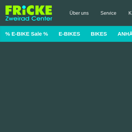
Über uns
Service
K
% E-BIKE Sale %
E-BIKES
BIKES
ANH