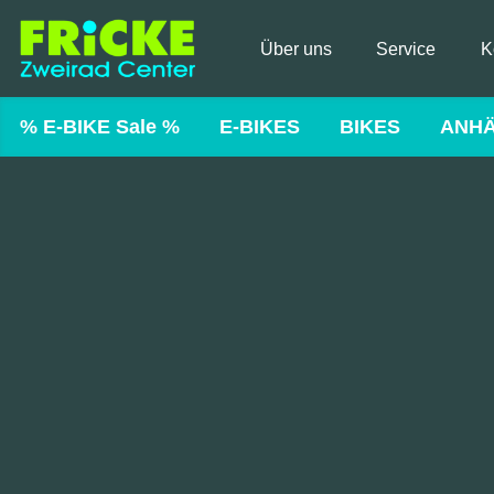
Über uns
Service
K
% E-BIKE Sale %
E-BIKES
BIKES
ANH