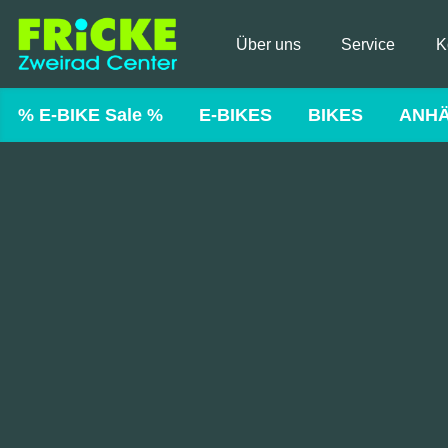
Über uns
Service
K
% E-BIKE Sale %
E-BIKES
BIKES
ANH