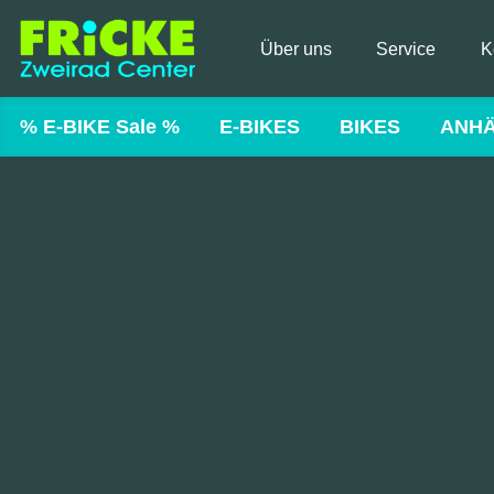
Über uns
Service
K
% E-BIKE Sale %
E-BIKES
BIKES
ANH