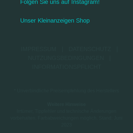
Folgen Sie uns auf Instagram!
Unser Kleinanzeigen Shop
IMPRESSUM
|
DATENSCHUTZ
|
NUTZUNGSBEDINGUNGEN
|
INFORMATIONSPFLICHT
* Unverbindliche Preisempfehlung des Herstellers
Weitere Hinweise
Irrtümer, Tippfehler und technische Änderungen
vorbehalten. Farbabweichungen möglich. Stand: Juni
2023