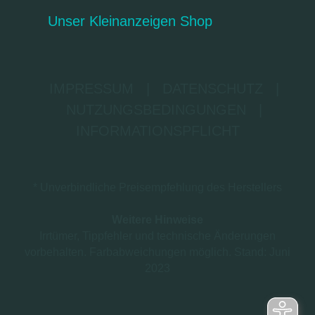
Unser Kleinanzeigen Shop
IMPRESSUM
|
DATENSCHUTZ
|
NUTZUNGSBEDINGUNGEN
|
INFORMATIONSPFLICHT
* Unverbindliche Preisempfehlung des Herstellers
Weitere Hinweise
Irrtümer, Tippfehler und technische Änderungen
vorbehalten. Farbabweichungen möglich. Stand: Juni
2023