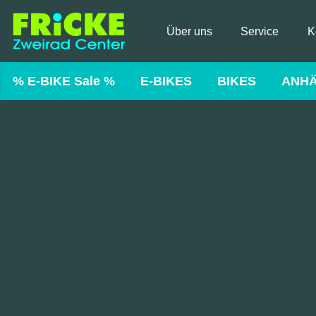
Über uns
Service
K
% E-BIKE Sale %
E-BIKES
BIKES
ANH