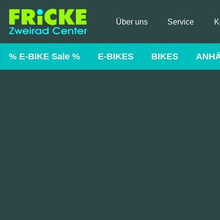
Über uns
Service
K
% E-BIKE Sale %
E-BIKES
BIKES
ANH